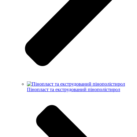
Пінопласт та екструдований пінополістирол