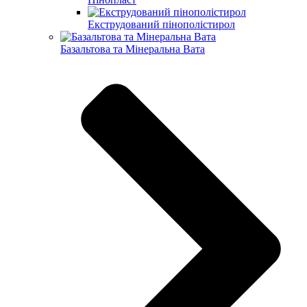
Екструдований пінополістирол
Базальтова та Мінеральна Вата