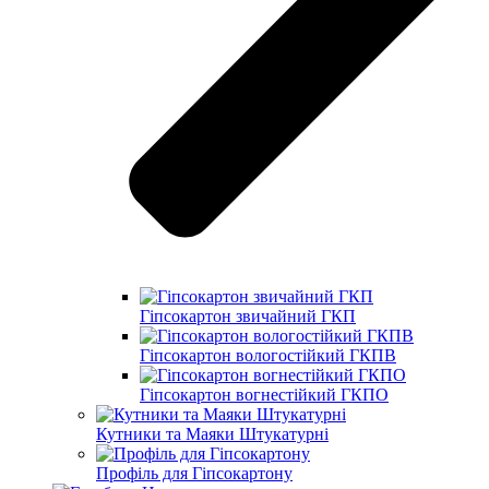
Гіпсокартон звичайний ГКП
Гіпсокартон вологостійкий ГКПВ
Гіпсокартон вогнестійкий ГКПО
Кутники та Маяки Штукатурні
Профіль для Гіпсокартону