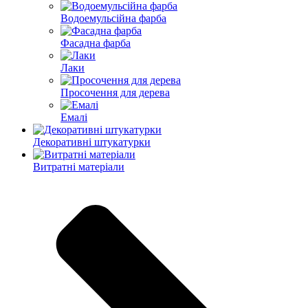
Водоемульсійна фарба
Фасадна фарба
Лаки
Просочення для дерева
Емалі
Декоративні штукатурки
Витратні матеріали