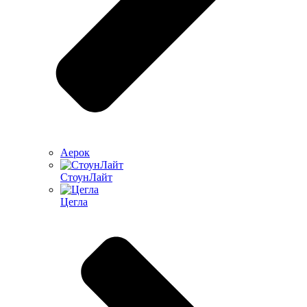
Аерок
СтоунЛайт
Цегла