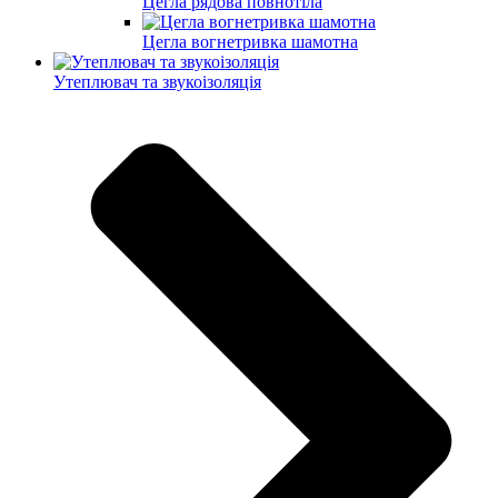
Цегла рядова повнотіла
Цегла вогнетривка шамотна
Утеплювач та звукоізоляція