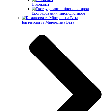
Пінопласт
Екструдований пінополістирол
Базальтова та Мінеральна Вата