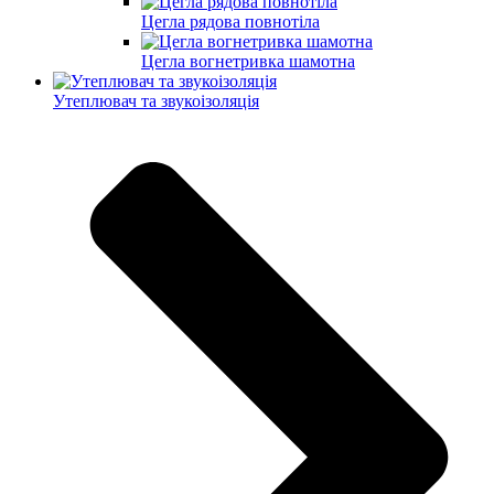
Цегла рядова повнотіла
Цегла вогнетривка шамотна
Утеплювач та звукоізоляція