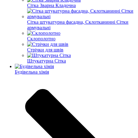
Сітка Зварна Кладочна
Сітка штукатурна фасадна, Склотканинні Сітки
армувальні
Склополотно
Стрічки для швів
Штукатурна Сітка
Будівельна хімія