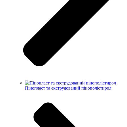
Пінопласт та екструдований пінополістирол