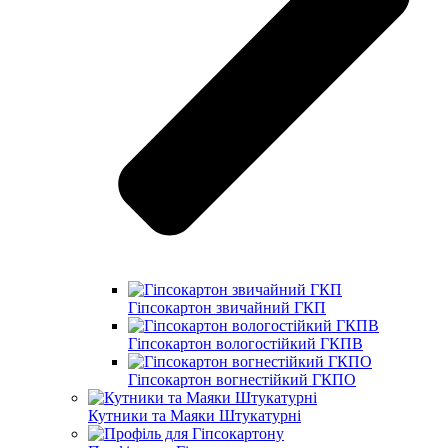
Гіпсокартон звичайний ГКП
Гіпсокартон вологостійкий ГКПВ
Гіпсокартон вогнестійкий ГКПО
Кутники та Маяки Штукатурні