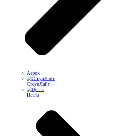
Аерок
СтоунЛайт
Цегла