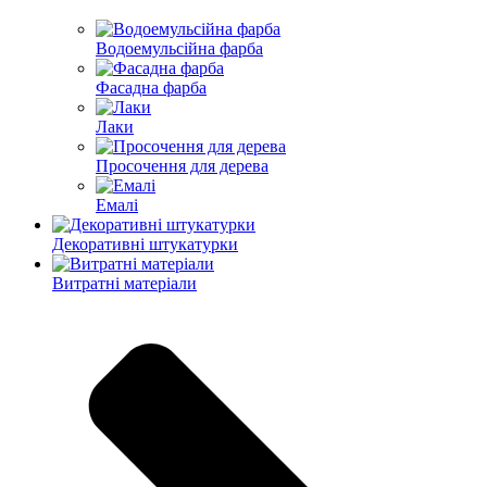
Водоемульсійна фарба
Фасадна фарба
Лаки
Просочення для дерева
Емалі
Декоративні штукатурки
Витратні матеріали