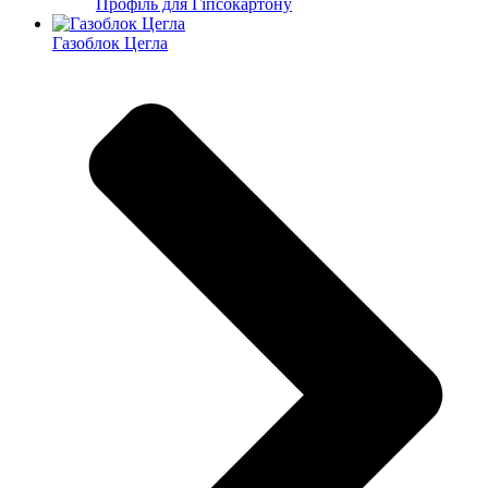
Профіль для Гіпсокартону
Газоблок Цегла