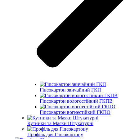
Гіпсокартон звичайний ГКП
Гіпсокартон вологостійкий ГКПВ
Гіпсокартон вогнестійкий ГКПО
Кутники та Маяки Штукатурні
Профіль для Гіпсокартону