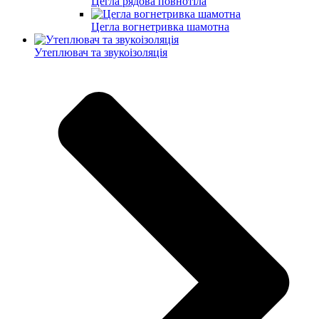
Цегла рядова повнотіла
Цегла вогнетривка шамотна
Утеплювач та звукоізоляція