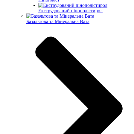
Екструдований пінополістирол
Базальтова та Мінеральна Вата