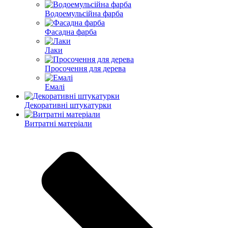
Водоемульсійна фарба
Фасадна фарба
Лаки
Просочення для дерева
Емалі
Декоративні штукатурки
Витратні матеріали