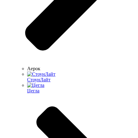
Аерок
СтоунЛайт
Цегла