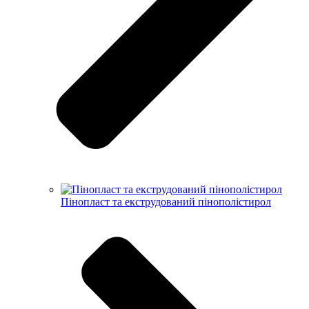
Пінопласт та екструдований пінополістирол