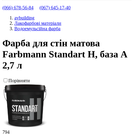
(066) 678-56-84
(067) 645-17-40
avbuilding
Лакофарбові матеріали
Водоемульсійна фарба
Фарба для стін матова
Farbmann Standart H, база А
2,7 л
Порівняти
794