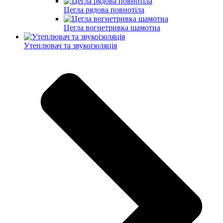
Цегла рядова повнотіла
Цегла вогнетривка шамотна
Утеплювач та звукоізоляція