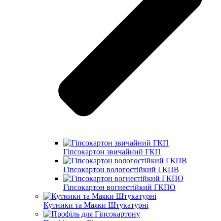
Гіпсокартон звичайний ГКП
Гіпсокартон вологостійкий ГКПВ
Гіпсокартон вогнестійкий ГКПО
Кутники та Маяки Штукатурні