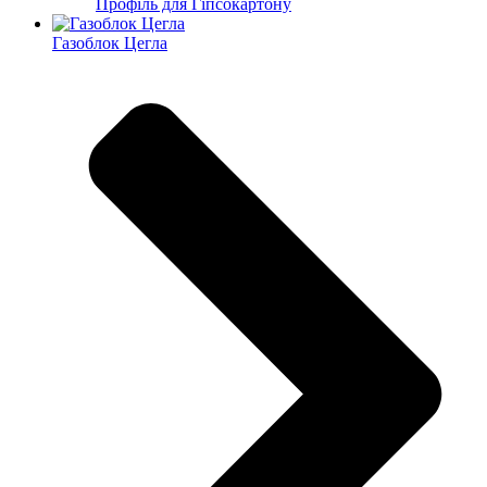
Профіль для Гіпсокартону
Газоблок Цегла