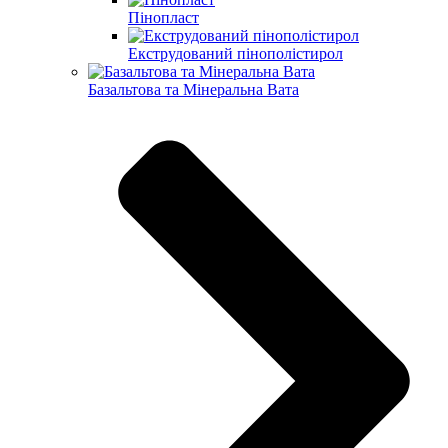
Пінопласт
Екструдований пінополістирол
Базальтова та Мінеральна Вата