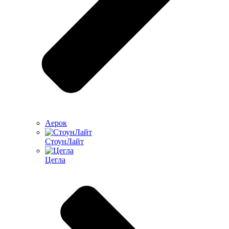
Аерок
СтоунЛайт
Цегла