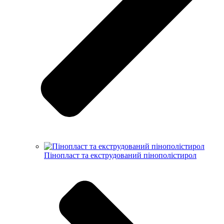
Пінопласт та екструдований пінополістирол