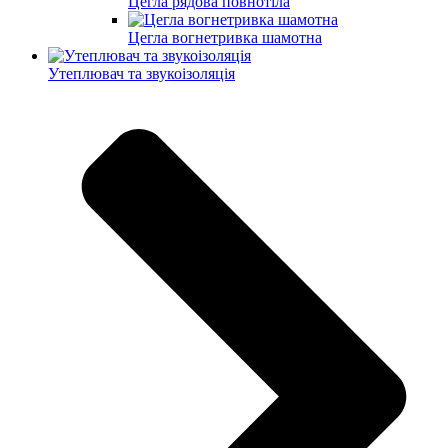
Цегла рядова повнотіла
Цегла вогнетривка шамотна
Утеплювач та звукоізоляція