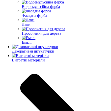
Водоемульсійна фарба
Фасадна фарба
Лаки
Просочення для дерева
Емалі
Декоративні штукатурки
Витратні матеріали