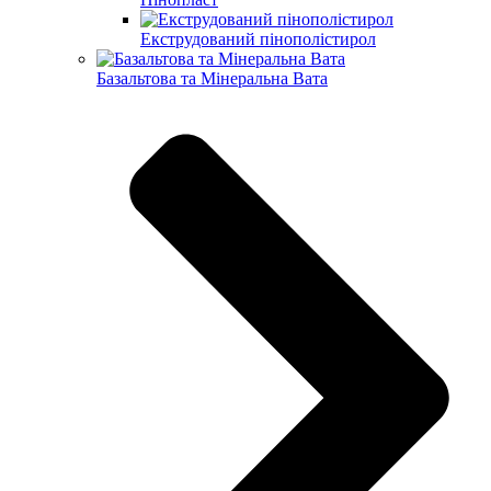
Екструдований пінополістирол
Базальтова та Мінеральна Вата