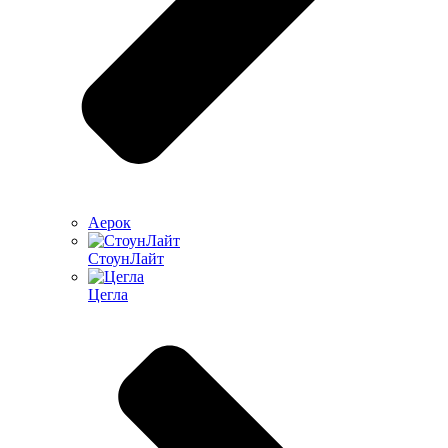
Аерок
СтоунЛайт
Цегла