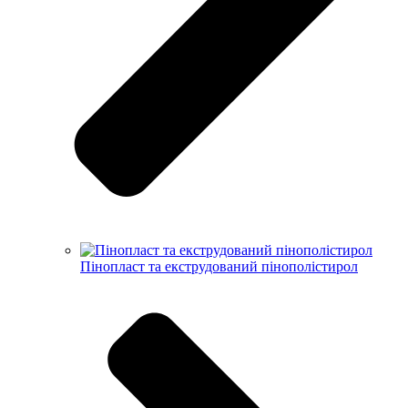
Пінопласт та екструдований пінополістирол