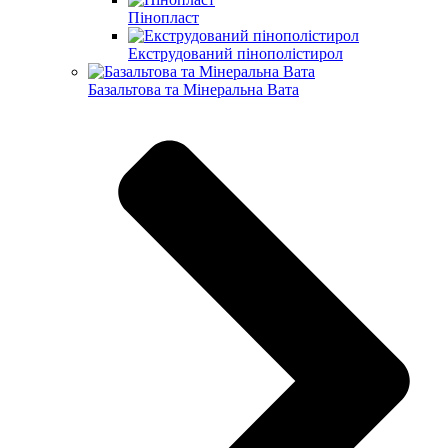
Пінопласт
Екструдований пінополістирол
Базальтова та Мінеральна Вата