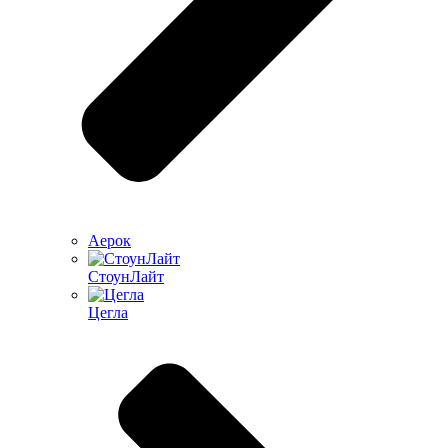
Аерок
СтоунЛайт
Цегла