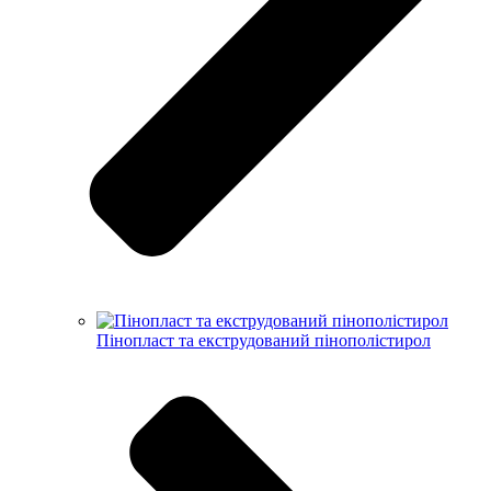
Пінопласт та екструдований пінополістирол