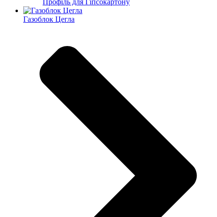
Профіль для Гіпсокартону
Газоблок Цегла