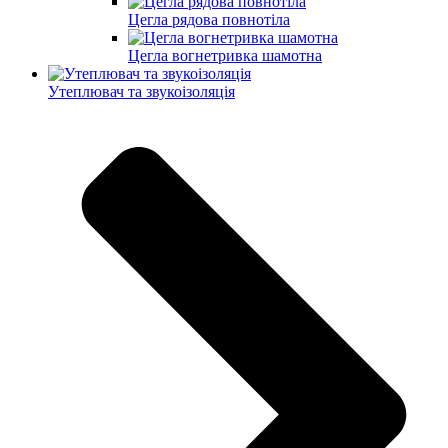
Цегла рядова повнотіла
Цегла вогнетривка шамотна
Утеплювач та звукоізоляція