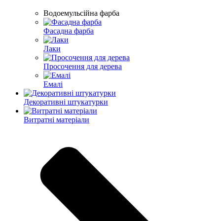
Водоемульсійна фарба
Фасадна фарба
Лаки
Просочення для дерева
Емалі
Декоративні штукатурки
Витратні матеріали