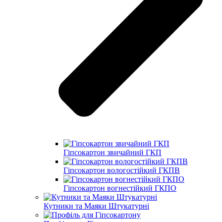
Гіпсокартон звичайний ГКП
Гіпсокартон вологостійкий ГКПВ
Гіпсокартон вогнестійкий ГКПО
Кутники та Маяки Штукатурні