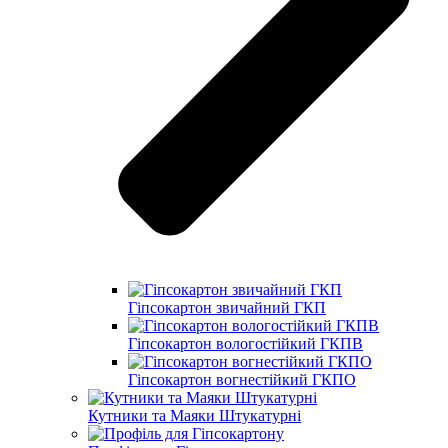
Гіпсокартон звичайний ГКП
Гіпсокартон вологостійкий ГКПВ
Гіпсокартон вогнестійкий ГКПО
Кутники та Маяки Штукатурні