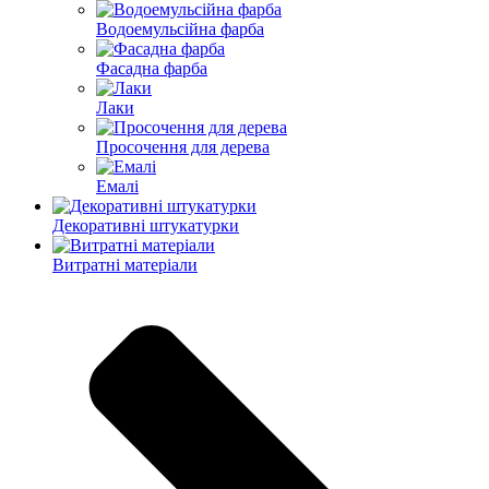
Водоемульсійна фарба
Фасадна фарба
Лаки
Просочення для дерева
Емалі
Декоративні штукатурки
Витратні матеріали