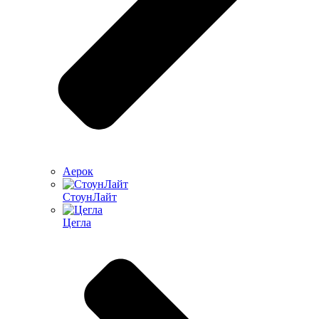
Аерок
СтоунЛайт
Цегла