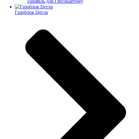
Профіль для Гіпсокартону
Газоблок Цегла