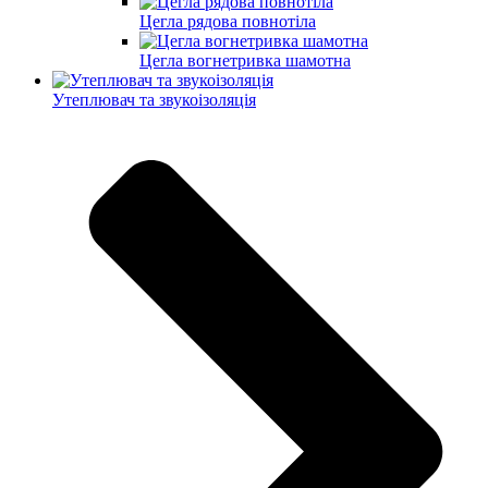
Цегла рядова повнотіла
Цегла вогнетривка шамотна
Утеплювач та звукоізоляція