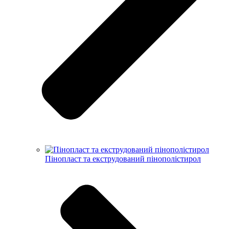
Пінопласт та екструдований пінополістирол