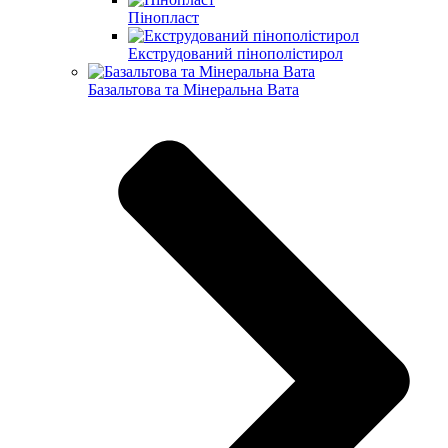
Пінопласт
Екструдований пінополістирол
Базальтова та Мінеральна Вата