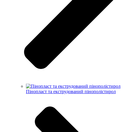
Пінопласт та екструдований пінополістирол