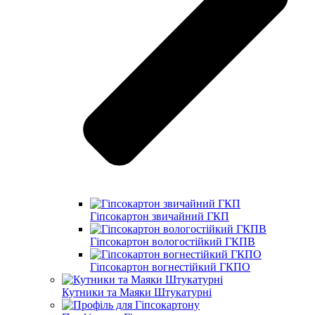
Гіпсокартон звичайний ГКП
Гіпсокартон вологостійкий ГКПВ
Гіпсокартон вогнестійкий ГКПО
Кутники та Маяки Штукатурні