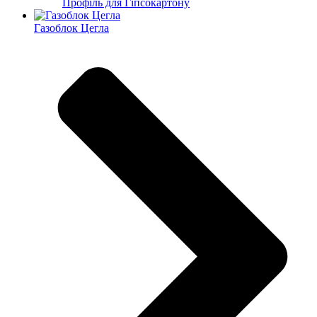
Профіль для Гіпсокартону
Газоблок Цегла