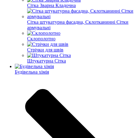
Сітка Зварна Кладочна
Сітка штукатурна фасадна, Склотканинні Сітки
армувальні
Склополотно
Стрічки для швів
Штукатурна Сітка
Будівельна хімія