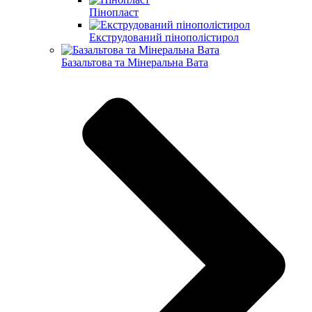
Пінопласт
Екструдований пінополістирол
Базальтова та Мінеральна Вата