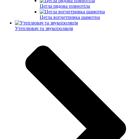
Цегла рядова повнотіла
Цегла вогнетривка шамотна
Утеплювач та звукоізоляція