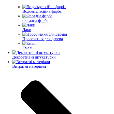
Водоемульсійна фарба
Фасадна фарба
Лаки
Просочення для дерева
Емалі
Декоративні штукатурки
Витратні матеріали