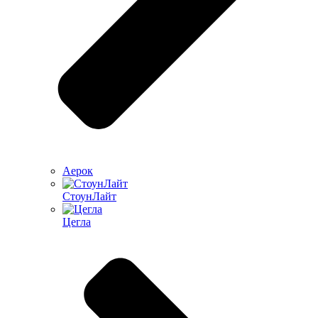
Аерок
СтоунЛайт
Цегла