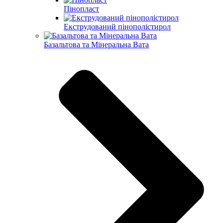
Пінопласт
Екструдований пінополістирол
Базальтова та Мінеральна Вата