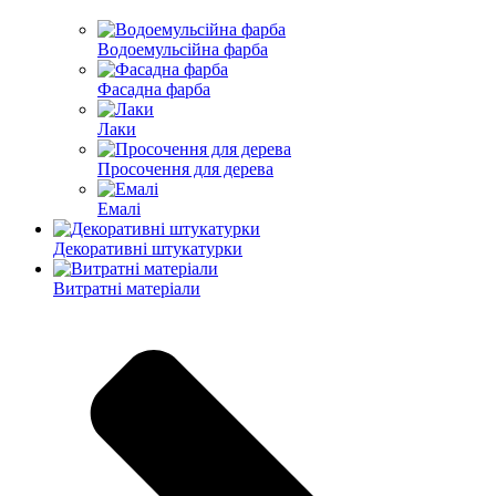
Водоемульсійна фарба
Фасадна фарба
Лаки
Просочення для дерева
Емалі
Декоративні штукатурки
Витратні матеріали