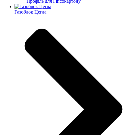
Профіль для Гіпсокартону
Газоблок Цегла