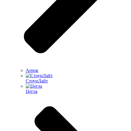
Аерок
СтоунЛайт
Цегла