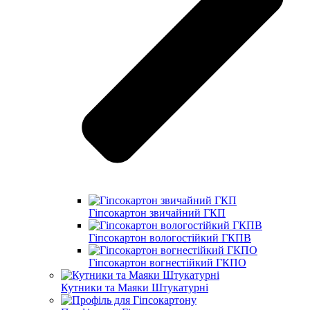
Гіпсокартон звичайний ГКП
Гіпсокартон вологостійкий ГКПВ
Гіпсокартон вогнестійкий ГКПО
Кутники та Маяки Штукатурні