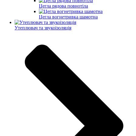
Цегла рядова повнотіла
Цегла вогнетривка шамотна
Утеплювач та звукоізоляція