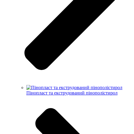
Пінопласт та екструдований пінополістирол