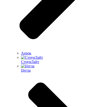
Аерок
СтоунЛайт
Цегла