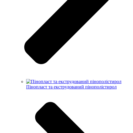
Пінопласт та екструдований пінополістирол