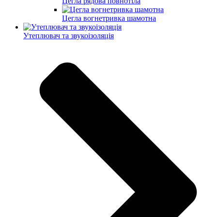
Цегла рядова повнотіла
Цегла вогнетривка шамотна
Утеплювач та звукоізоляція