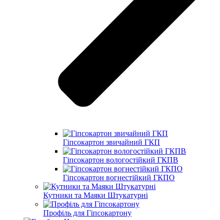
Гіпсокартон звичайний ГКП
Гіпсокартон вологостійкий ГКПВ
Гіпсокартон вогнестійкий ГКПО
Кутники та Маяки Штукатурні
Профіль для Гіпсокартону