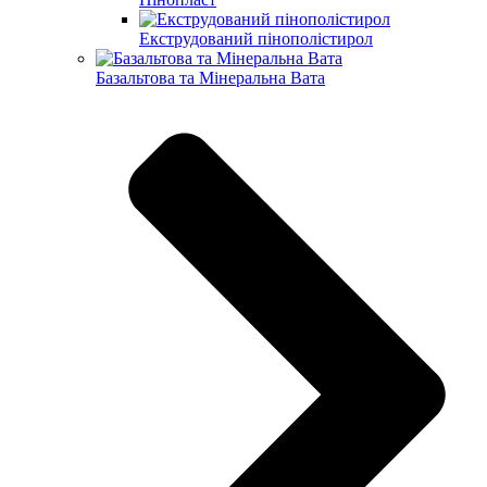
Екструдований пінополістирол
Базальтова та Мінеральна Вата