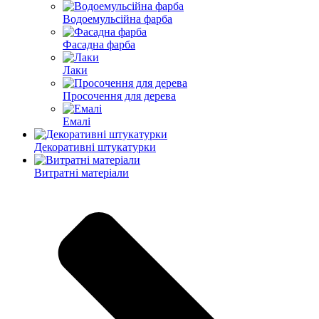
Водоемульсійна фарба
Фасадна фарба
Лаки
Просочення для дерева
Емалі
Декоративні штукатурки
Витратні матеріали