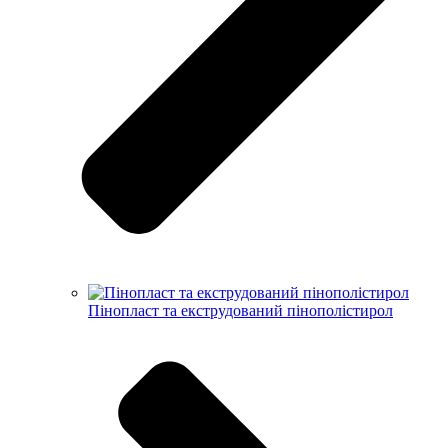
Пінопласт та екструдований пінополістирол