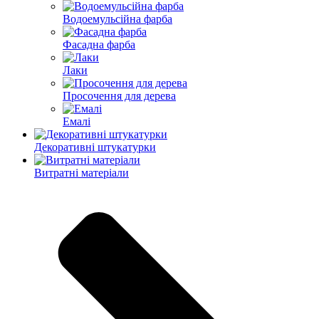
Водоемульсійна фарба
Фасадна фарба
Лаки
Просочення для дерева
Емалі
Декоративні штукатурки
Витратні матеріали