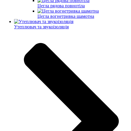
Цегла рядова повнотіла
Цегла вогнетривка шамотна
Утеплювач та звукоізоляція