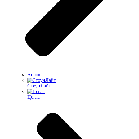
Аерок
СтоунЛайт
Цегла