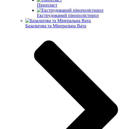
Пінопласт
Екструдований пінополістирол
Базальтова та Мінеральна Вата