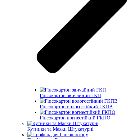
Гіпсокартон звичайний ГКП
Гіпсокартон вологостійкий ГКПВ
Гіпсокартон вогнестійкий ГКПО
Кутники та Маяки Штукатурні