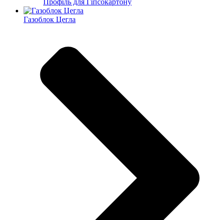
Профіль для Гіпсокартону
Газоблок Цегла