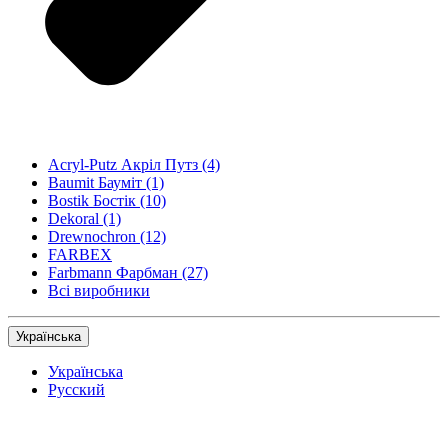
Acryl-Putz Акріл Путз
(4)
Baumit Бауміт
(1)
Bostik Бостік
(10)
Dekoral
(1)
Drewnochron
(12)
FARBEX
Farbmann Фарбман
(27)
Всі виробники
Українська
Українська
Русский