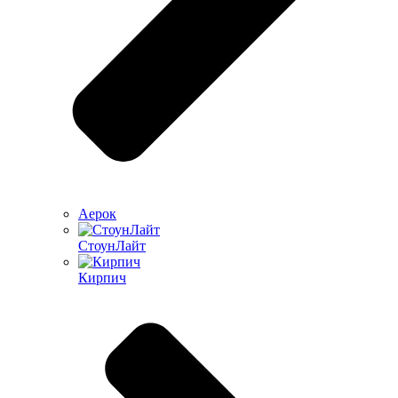
Аерок
СтоунЛайт
Кирпич