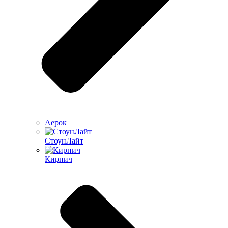
Аерок
СтоунЛайт
Кирпич