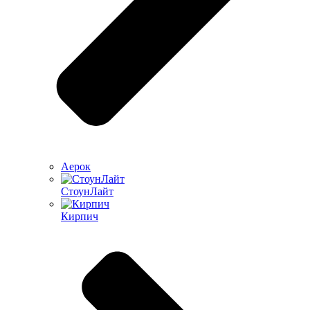
Аерок
СтоунЛайт
Кирпич