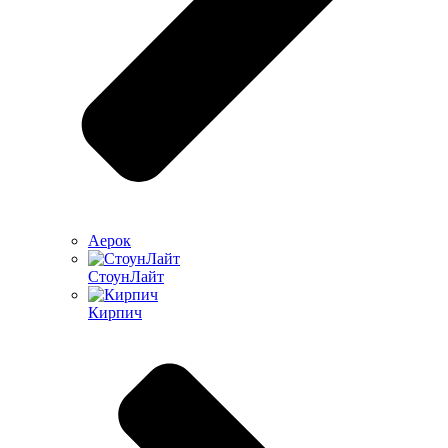
Аерок
СтоунЛайт
Кирпич