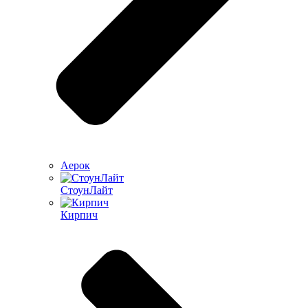
Аерок
СтоунЛайт
Кирпич