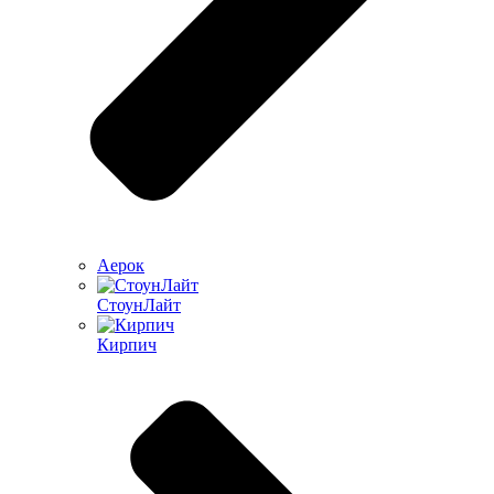
Аерок
СтоунЛайт
Кирпич