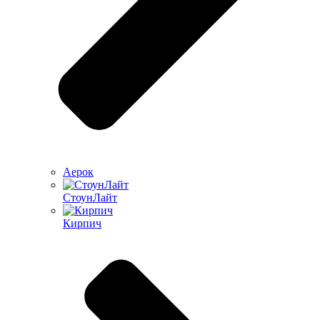
Аерок
СтоунЛайт
Кирпич