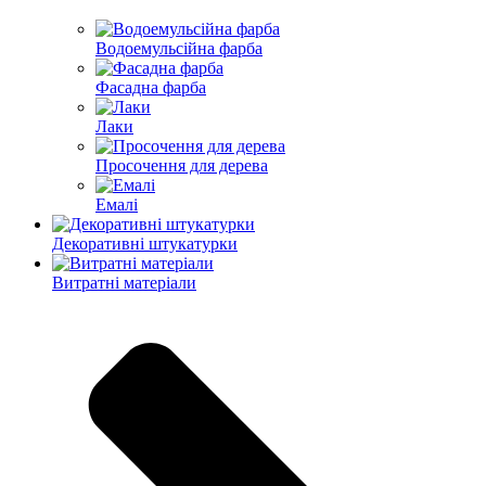
Водоемульсійна фарба
Фасадна фарба
Лаки
Просочення для дерева
Емалі
Декоративні штукатурки
Витратні матеріали