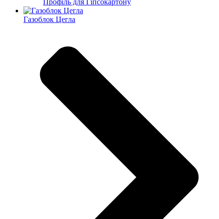
Профіль для Гіпсокартону
Газоблок Цегла