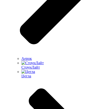
Аерок
СтоунЛайт
Цегла