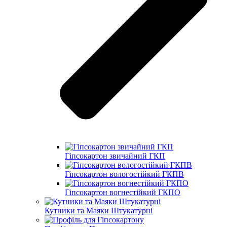
Гіпсокартон звичайний ГКП
Гіпсокартон вологостійкий ГКПВ
Гіпсокартон вогнестійкий ГКПО
Кутники та Маяки Штукатурні