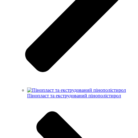
Пінопласт та екструдований пінополістирол