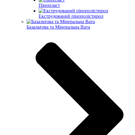
Пінопласт
Екструдований пінополістирол
Базальтова та Мінеральна Вата