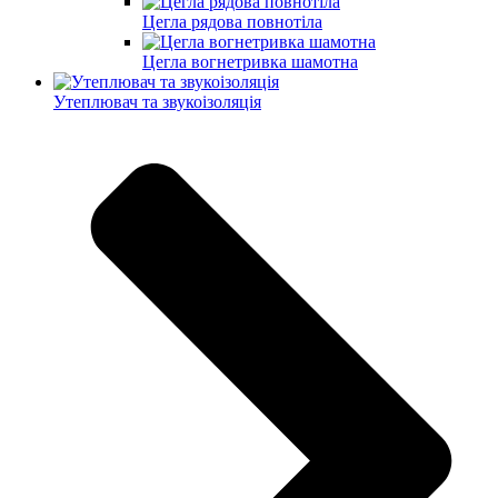
Цегла рядова повнотіла
Цегла вогнетривка шамотна
Утеплювач та звукоізоляція