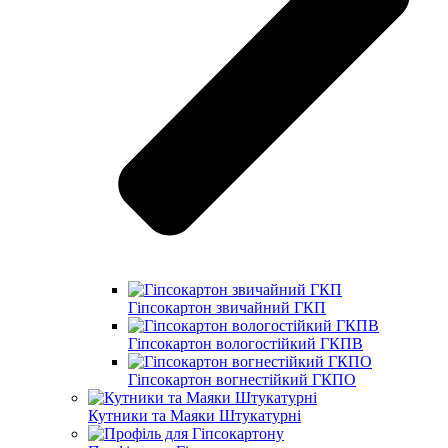
Гіпсокартон звичайний ГКП
Гіпсокартон вологостійкий ГКПВ
Гіпсокартон вогнестійкий ГКПО
Кутники та Маяки Штукатурні