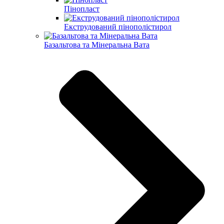
Пінопласт
Екструдований пінополістирол
Базальтова та Мінеральна Вата