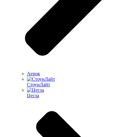
Аерок
СтоунЛайт
Цегла