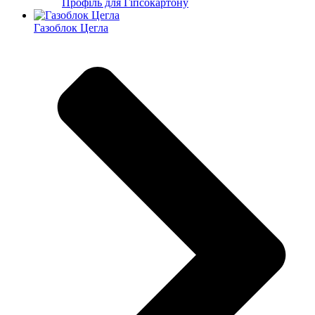
Профіль для Гіпсокартону
Газоблок Цегла