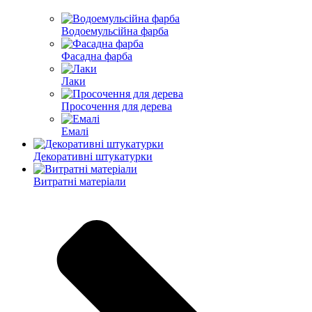
Водоемульсійна фарба
Фасадна фарба
Лаки
Просочення для дерева
Емалі
Декоративні штукатурки
Витратні матеріали