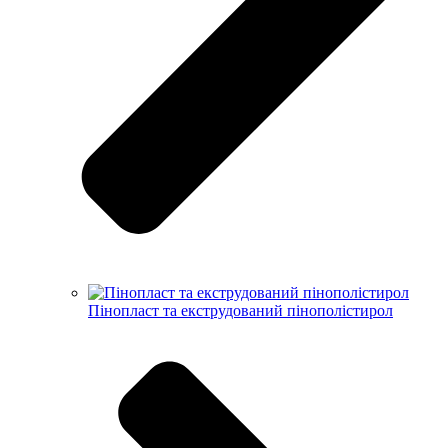
Пінопласт та екструдований пінополістирол