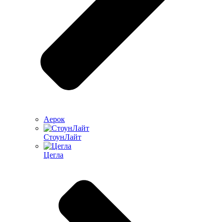
Аерок
СтоунЛайт
Цегла