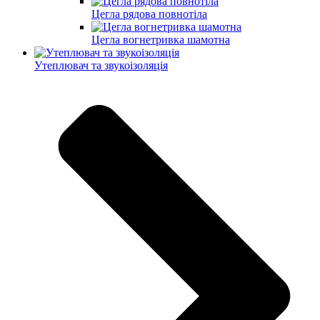
Цегла рядова повнотіла
Цегла вогнетривка шамотна
Утеплювач та звукоізоляція