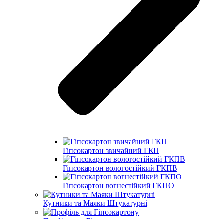
Гіпсокартон звичайний ГКП
Гіпсокартон вологостійкий ГКПВ
Гіпсокартон вогнестійкий ГКПО
Кутники та Маяки Штукатурні