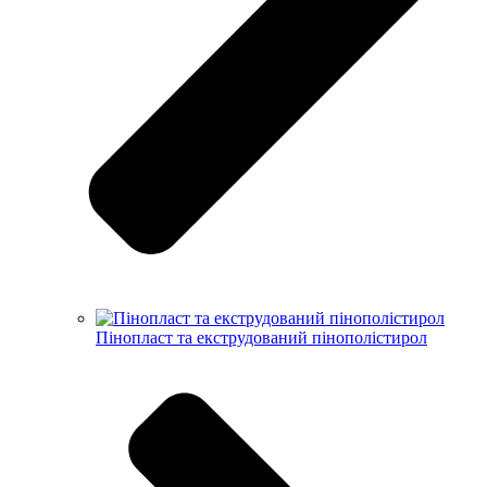
Пінопласт та екструдований пінополістирол