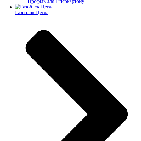
Профіль для Гіпсокартону
Газоблок Цегла