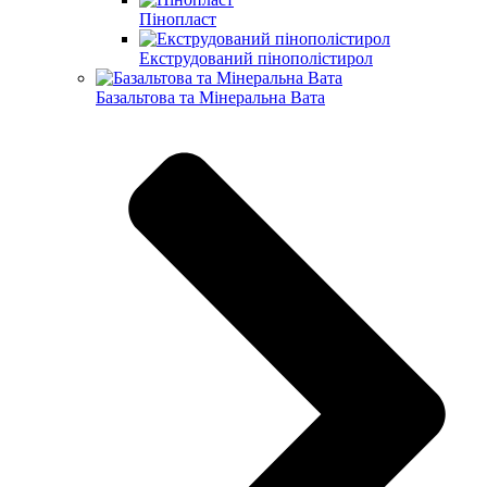
Пінопласт
Екструдований пінополістирол
Базальтова та Мінеральна Вата