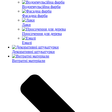
Водоемульсійна фарба
Фасадна фарба
Лаки
Просочення для дерева
Емалі
Декоративні штукатурки
Витратні матеріали