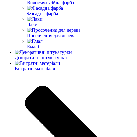
Водоемульсійна фарба
Фасадна фарба
Лаки
Просочення для дерева
Емалі
Декоративні штукатурки
Витратні матеріали