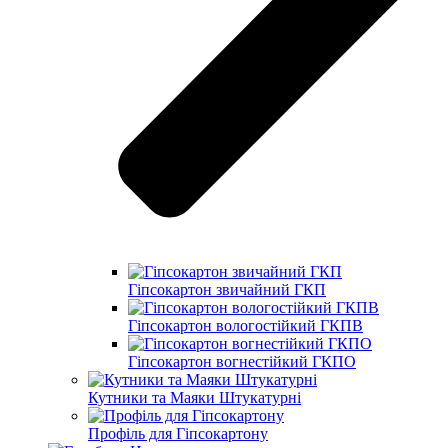
Гіпсокартон звичайний ГКП
Гіпсокартон вологостійкий ГКПВ
Гіпсокартон вогнестійкий ГКПО
Кутники та Маяки Штукатурні
Профіль для Гіпсокартону