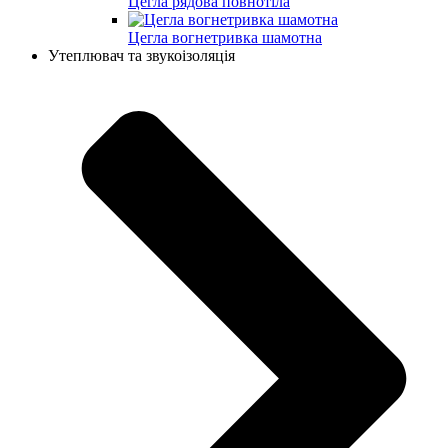
Цегла рядова повнотіла
Цегла вогнетривка шамотна
Утеплювач та звукоізоляція