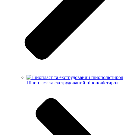
Пінопласт та екструдований пінополістирол