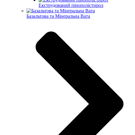
Екструдований пінополістирол
Базальтова та Мінеральна Вата