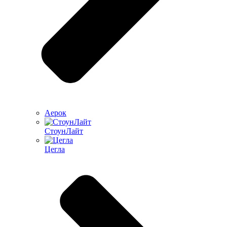
Аерок
СтоунЛайт
Цегла