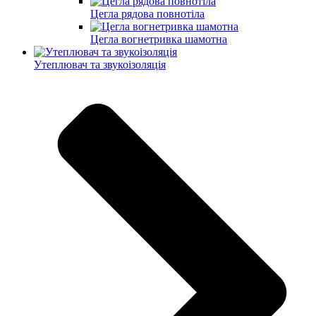
Цегла рядова повнотіла
Цегла вогнетривка шамотна
Утеплювач та звукоізоляція