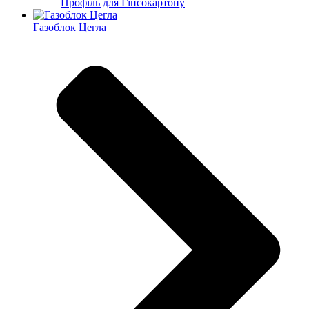
Профіль для Гіпсокартону
Газоблок Цегла