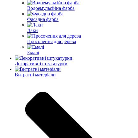
Водоемульсійна фарба
Фасадна фарба
Лаки
Просочення для дерева
Емалі
Декоративні штукатурки
Витратні матеріали