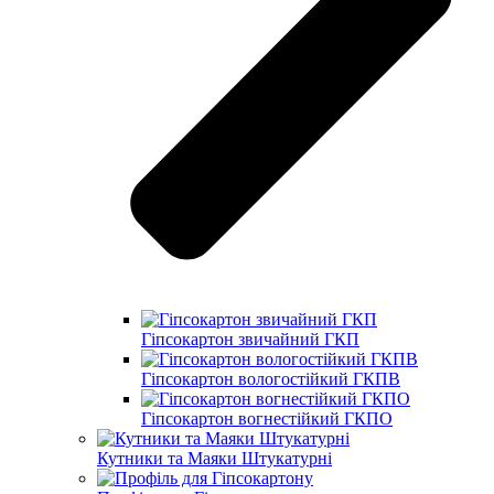
Гіпсокартон звичайний ГКП
Гіпсокартон вологостійкий ГКПВ
Гіпсокартон вогнестійкий ГКПО
Кутники та Маяки Штукатурні