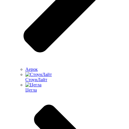
Аерок
СтоунЛайт
Цегла