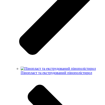
Пінопласт та екструдований пінополістирол