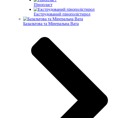
Пінопласт
Екструдований пінополістирол
Базальтова та Мінеральна Вата