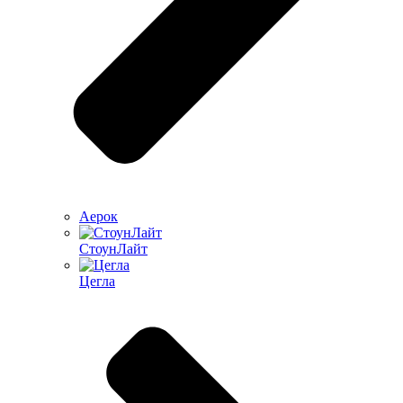
Аерок
СтоунЛайт
Цегла