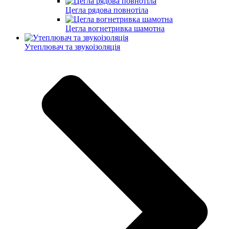
Цегла рядова повнотіла
Цегла вогнетривка шамотна
Утеплювач та звукоізоляція