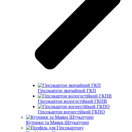
Гіпсокартон звичайний ГКП
Гіпсокартон вологостійкий ГКПВ
Гіпсокартон вогнестійкий ГКПО
Кутники та Маяки Штукатурні