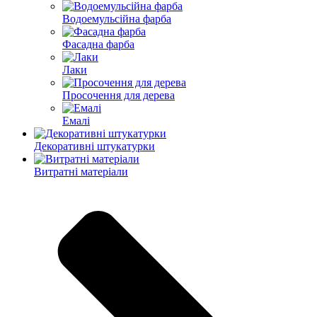
Водоемульсійна фарба
Фасадна фарба
Лаки
Просочення для дерева
Емалі
Декоративні штукатурки
Витратні матеріали