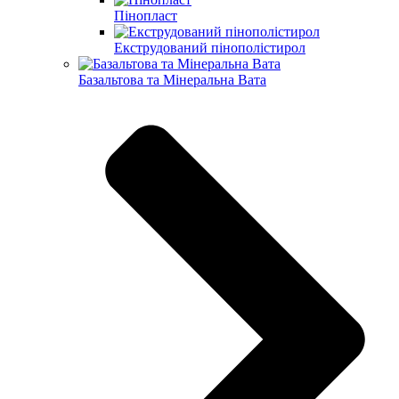
Пінопласт
Екструдований пінополістирол
Базальтова та Мінеральна Вата