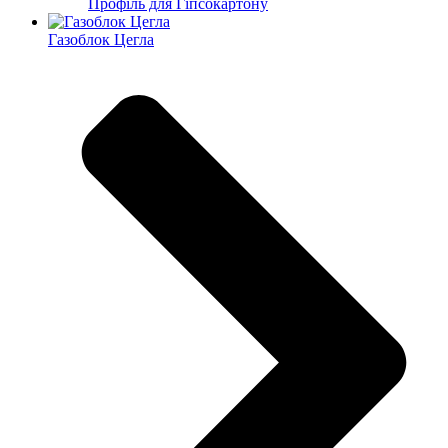
Профіль для Гіпсокартону
Газоблок Цегла