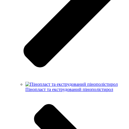
Пінопласт та екструдований пінополістирол