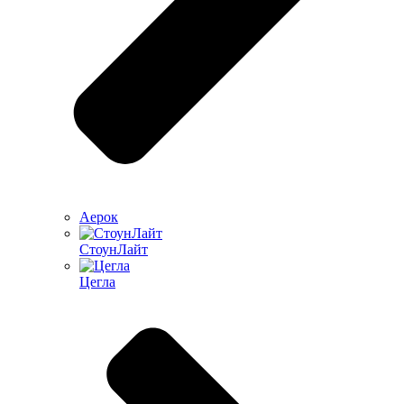
Аерок
СтоунЛайт
Цегла