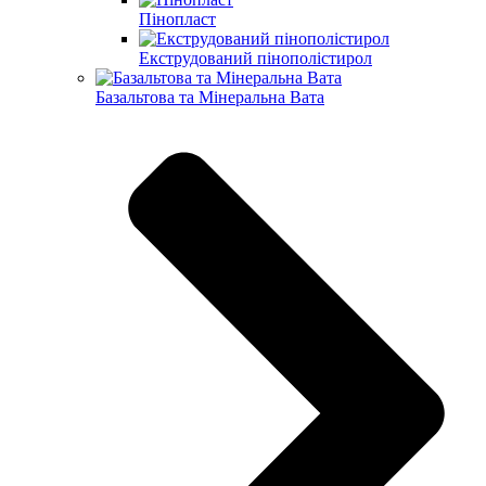
Пінопласт
Екструдований пінополістирол
Базальтова та Мінеральна Вата