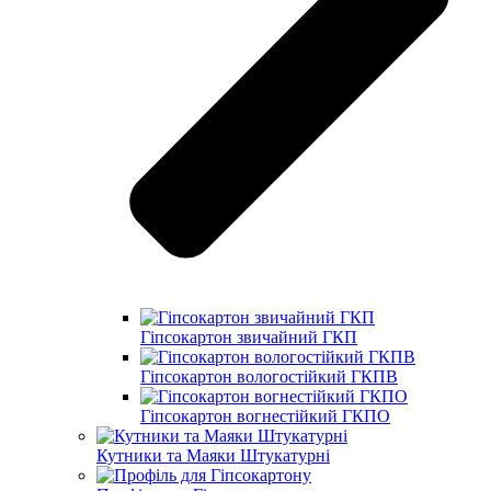
Гіпсокартон звичайний ГКП
Гіпсокартон вологостійкий ГКПВ
Гіпсокартон вогнестійкий ГКПО
Кутники та Маяки Штукатурні