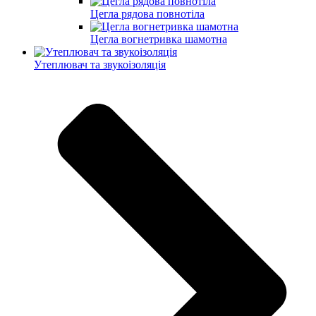
Цегла рядова повнотіла
Цегла вогнетривка шамотна
Утеплювач та звукоізоляція