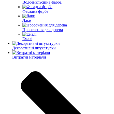
Водоемульсійна фарба
Фасадна фарба
Лаки
Просочення для дерева
Емалі
Декоративні штукатурки
Витратні матеріали