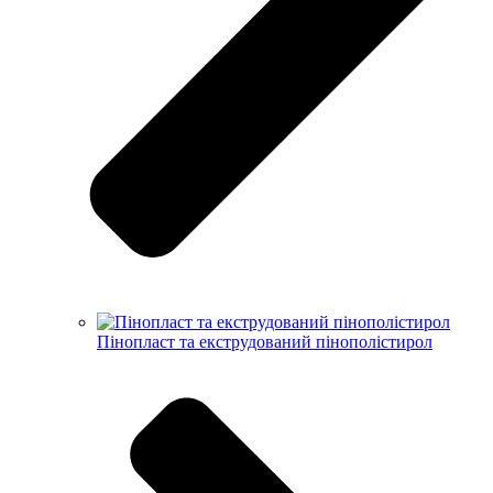
Пінопласт та екструдований пінополістирол