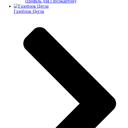
Профіль для Гіпсокартону
Газоблок Цегла