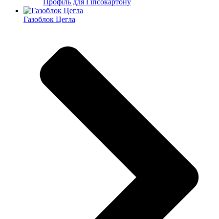
Профіль для Гіпсокартону
Газоблок Цегла