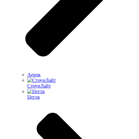
Аерок
СтоунЛайт
Цегла