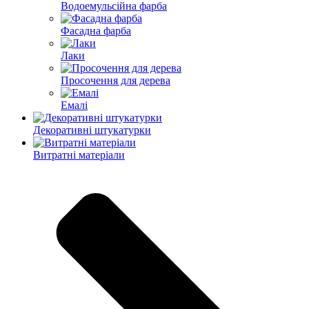
Водоемульсійна фарба
Фасадна фарба
Лаки
Просочення для дерева
Емалі
Декоративні штукатурки
Витратні матеріали