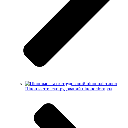
Пінопласт та екструдований пінополістирол