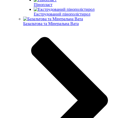
Пінопласт
Екструдований пінополістирол
Базальтова та Мінеральна Вата