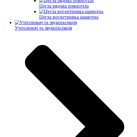
Цегла рядова повнотіла
Цегла вогнетривка шамотна
Утеплювач та звукоізоляція