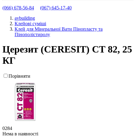
(066) 678-56-84
(067) 645-17-40
avbuilding
Клейові суміші
Клей для Мінеральної Вати Пінопласту та
Пінополістиролу
Церезит (CERESIT) СТ 82, 25
КГ
Порівняти
0284
Нема в наявності