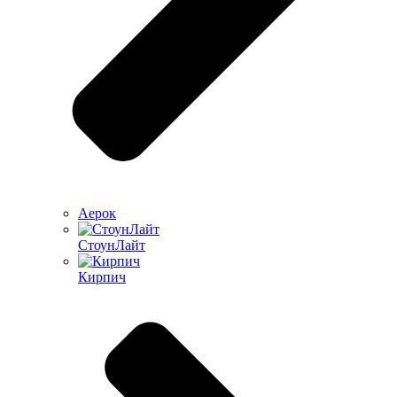
Аерок
СтоунЛайт
Кирпич