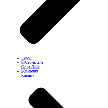
Аерок
СтоунЛайт
Кирпич