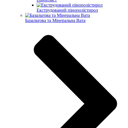
Екструдований пінополістирол
Базальтова та Мінеральна Вата