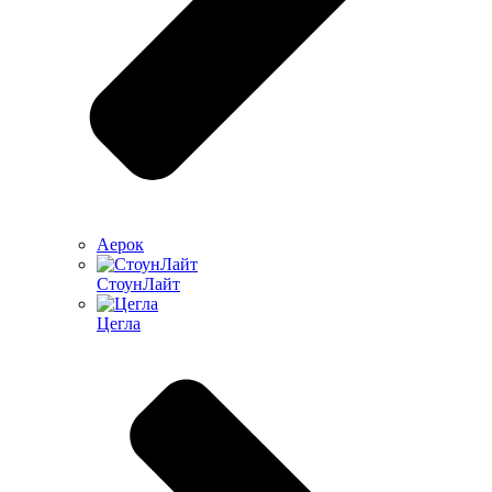
Аерок
СтоунЛайт
Цегла