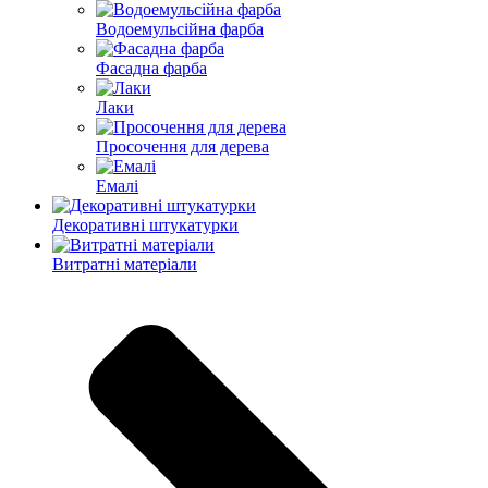
Водоемульсійна фарба
Фасадна фарба
Лаки
Просочення для дерева
Емалі
Декоративні штукатурки
Витратні матеріали