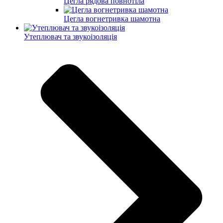
Цегла рядова повнотіла
Цегла вогнетривка шамотна
Утеплювач та звукоізоляція