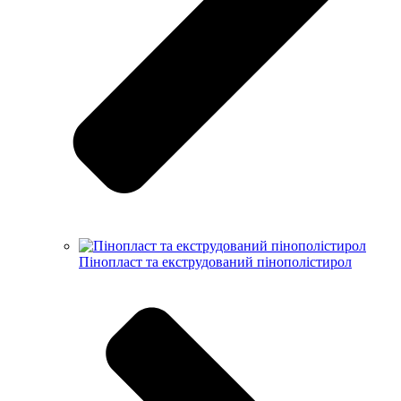
Пінопласт та екструдований пінополістирол