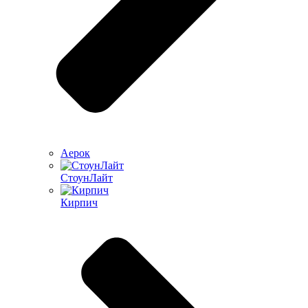
Аерок
СтоунЛайт
Кирпич