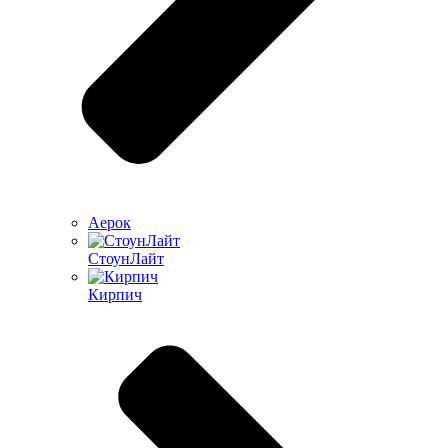
Аерок
СтоунЛайт
Кирпич