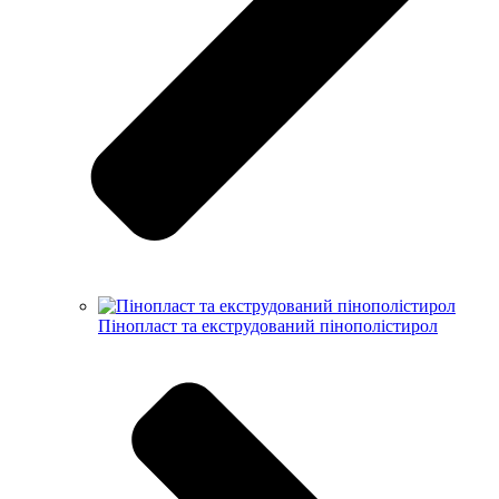
Пінопласт та екструдований пінополістирол