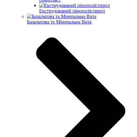
Екструдований пінополістирол
Базальтова та Мінеральна Вата