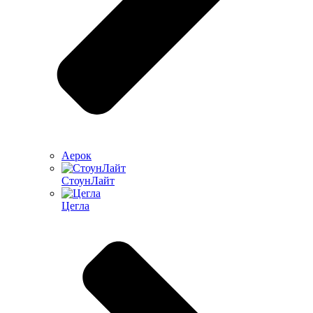
Аерок
СтоунЛайт
Цегла