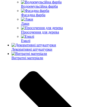
Водоемульсійна фарба
Фасадна фарба
Лаки
Просочення для дерева
Емалі
Декоративні штукатурки
Витратні матеріали