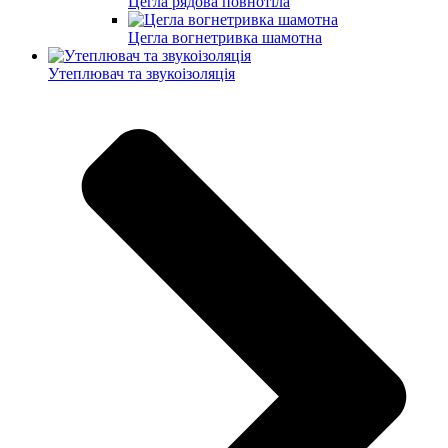
Цегла рядова повнотіла
Цегла вогнетривка шамотна
Утеплювач та звукоізоляція