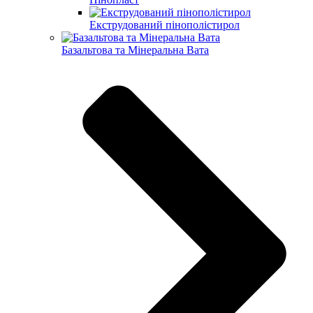
Екструдований пінополістирол
Базальтова та Мінеральна Вата