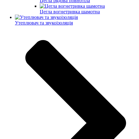
Цегла рядова повнотіла
Цегла вогнетривка шамотна
Утеплювач та звукоізоляція