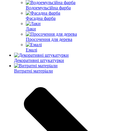
Водоемульсійна фарба
Фасадна фарба
Лаки
Просочення для дерева
Емалі
Декоративні штукатурки
Витратні матеріали