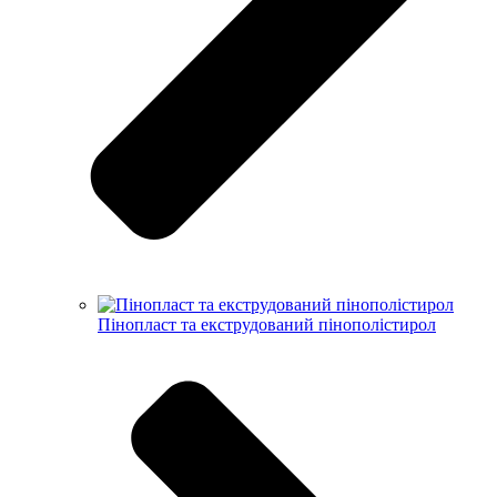
Пінопласт та екструдований пінополістирол