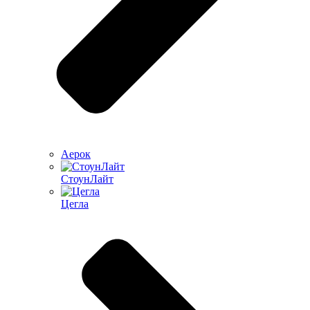
Аерок
СтоунЛайт
Цегла