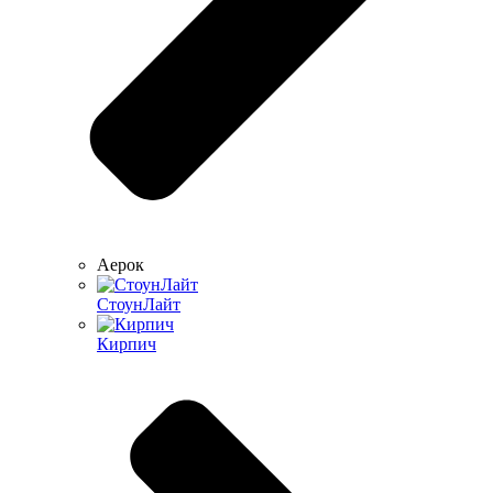
Аерок
СтоунЛайт
Кирпич