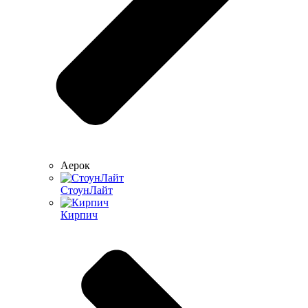
Аерок
СтоунЛайт
Кирпич