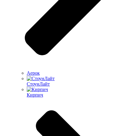
Аерок
СтоунЛайт
Кирпич