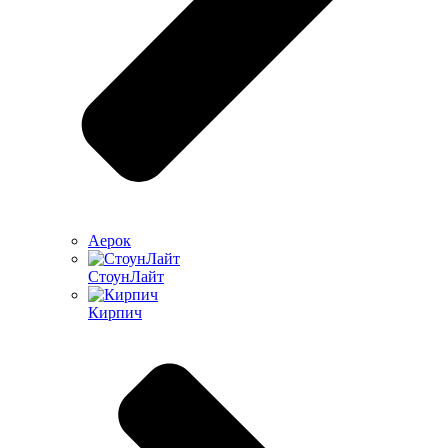
Аерок
СтоунЛайт
Кирпич