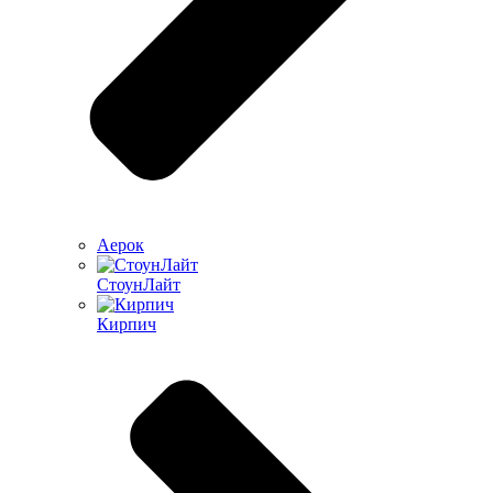
Аерок
СтоунЛайт
Кирпич