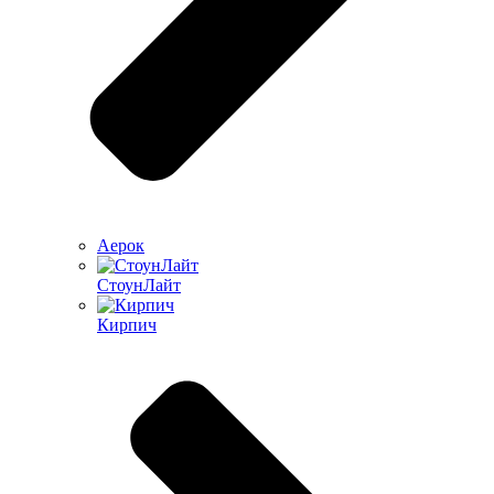
Аерок
СтоунЛайт
Кирпич