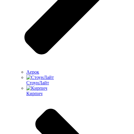
Аерок
СтоунЛайт
Кирпич