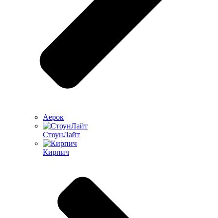
Аерок
СтоунЛайт
Кирпич