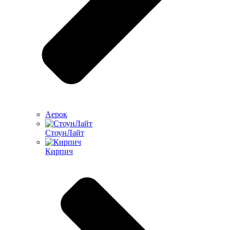
Аерок
СтоунЛайт
Кирпич