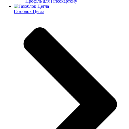
Профіль для Гіпсокартону
Газоблок Цегла