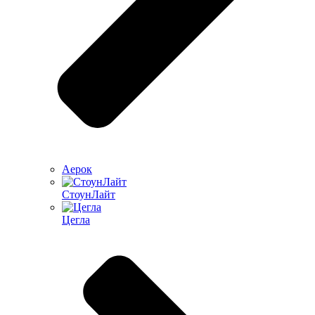
Аерок
СтоунЛайт
Цегла