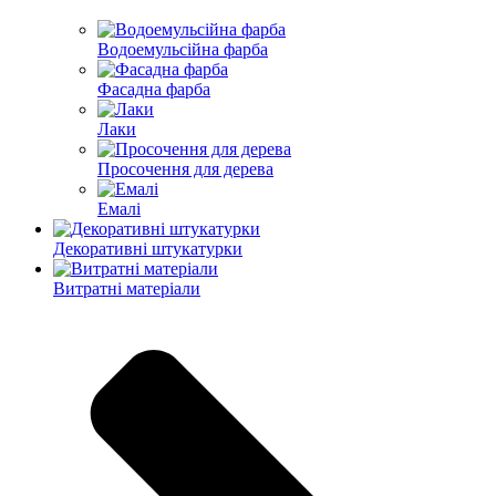
Водоемульсійна фарба
Фасадна фарба
Лаки
Просочення для дерева
Емалі
Декоративні штукатурки
Витратні матеріали