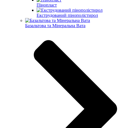
Пінопласт
Екструдований пінополістирол
Базальтова та Мінеральна Вата