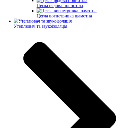
Цегла рядова повнотіла
Цегла вогнетривка шамотна
Утеплювач та звукоізоляція