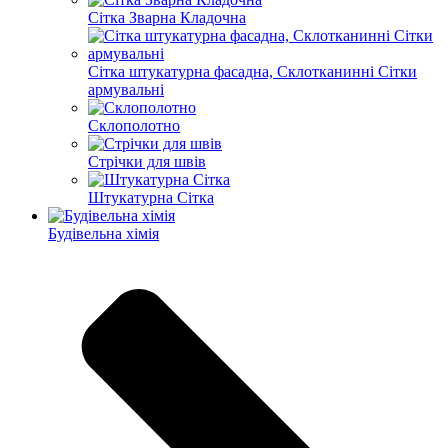
Сітка Зварна Кладочна
Сітка штукатурна фасадна, Склотканинні Сітки
армувальні
Склополотно
Стрічки для швів
Штукатурна Сітка
Будівельна хімія