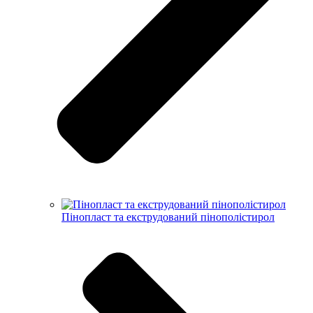
Пінопласт та екструдований пінополістирол