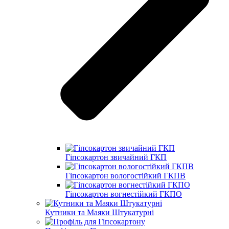
Гіпсокартон звичайний ГКП
Гіпсокартон вологостійкий ГКПВ
Гіпсокартон вогнестійкий ГКПО
Кутники та Маяки Штукатурні