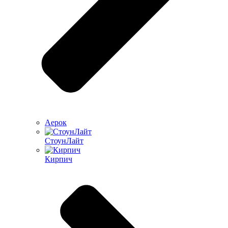
Аерок
СтоунЛайт
Кирпич